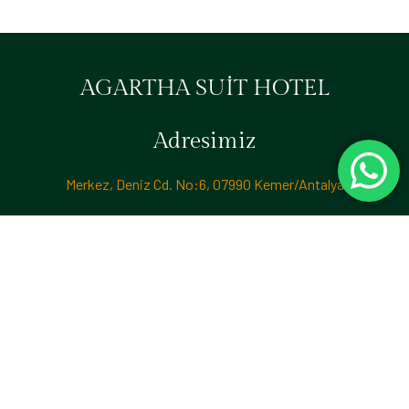
AGARTHA SUİT HOTEL
Adresimiz
Merkez, Deniz Cd. No:6, 07990 Kemer/Antalya
İletişim & Rezervasyon
‪+90 533 335 97 77‬ | +90 530 521 13 24
© 2024 Agartha Suit Hotel. Tüm Hakları Saklıdır