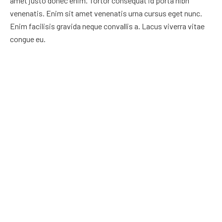
amet justo donec enim. Tortor consequat id porta nibh
venenatis. Enim sit amet venenatis urna cursus eget nunc.
Enim facilisis gravida neque convallis a. Lacus viverra vitae
congue eu.