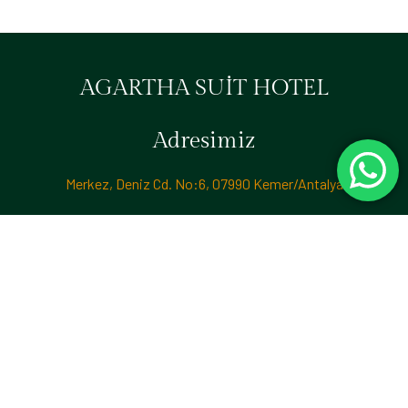
AGARTHA SUİT HOTEL
Adresimiz
Merkez, Deniz Cd. No:6, 07990 Kemer/Antalya
İletişim & Rezervasyon
‪+90 533 335 97 77‬ | +90 530 521 13 24
© 2024 Agartha Suit Hotel. Tüm Hakları Saklıdır