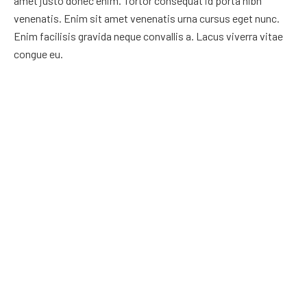
amet justo donec enim. Tortor consequat id porta nibh
venenatis. Enim sit amet venenatis urna cursus eget nunc.
Enim facilisis gravida neque convallis a. Lacus viverra vitae
congue eu.